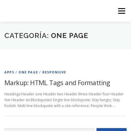
Saltar
al
Menú
contenido
CATEGORÍA:
ONE PAGE
APPS
/
ONE PAGE
/
RESPONSIVE
Markup: HTML Tags and Formatting
Headings Header one Header two Header three Header four Header
five Header six Blockquotes Single line blockquote: Stay hungry. Stay
foolish. Multi line blockquote with a cite reference: People think …
Buscar: